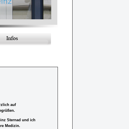
rzlich auf
egrüßen.
einz Sternad und ich
ere Medizin.